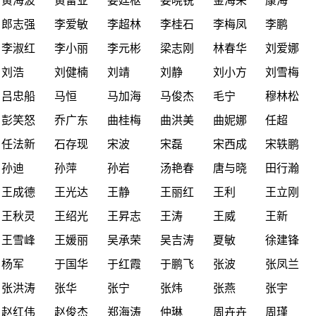
黄海波
黄留业
姜廷枢
姜晓锐
金海荣
康海
郎志强
李爱敏
李超林
李桂石
李梅凤
李鹏
李淑红
李小丽
李元彬
梁志刚
林春华
刘爱娜
刘浩
刘健楠
刘靖
刘静
刘小方
刘雪梅
吕忠船
马恒
马加海
马俊杰
毛宁
穆林松
彭笑怒
乔广东
曲桂梅
曲洪美
曲妮娜
任超
任法新
石存现
宋波
宋磊
宋西成
宋轶鹏
孙迪
孙萍
孙岩
汤艳春
唐与晓
田行瀚
王成德
王光达
王静
王丽红
王利
王立刚
王秋灵
王绍光
王昇志
王涛
王威
王新
王雪峰
王媛丽
吴承荣
吴吉涛
夏敏
徐建锋
杨军
于国华
于红霞
于鹏飞
张波
张凤兰
张洪涛
张华
张宁
张炜
张燕
张宇
赵红伟
赵俊杰
郑海涛
仲琳
周卉卉
周瑾