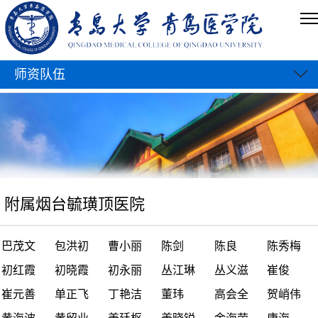
师资队伍
附属烟台毓璜顶医院
巴茂文
包洪初
曹小丽
陈剑
陈良
陈秀梅
初红霞
初晓霞
初永丽
丛江琳
丛义滋
崔俊
崔元善
单正飞
丁艳洁
董玮
高会全
贺峭伟