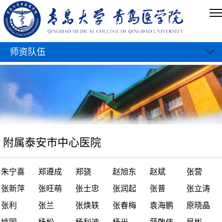
师资队伍
附属泰安市中心医院
朱宁喜
郑遵成
郑骁
赵旭东
赵斌
张营
张新萍
张旺萌
张士忠
张润起
张普
张立涛
张利
张兰
张焕轶
张春梅
袁海鹏
原晓晶