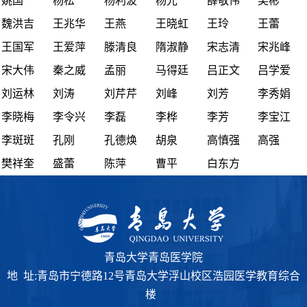
姚国
杨松
杨利波
杨光
薛敬伟
吴彬
魏洪吉
王兆华
王燕
王晓虹
王玲
王蕾
王国军
王爱萍
滕清良
隋淑静
宋志清
宋兆峰
宋大伟
秦之威
孟丽
马得廷
吕正文
吕学爱
刘运林
刘涛
刘芹芹
刘峰
刘芳
李秀娟
李晓梅
李令兴
李磊
李桦
李芳
李宝江
李斑斑
孔刚
孔德焕
胡泉
高慎强
高强
樊祥奎
盛蕾
陈萍
曹平
白东方
青岛大学青岛医学院
地 址:青岛市宁德路12号青岛大学浮山校区浩园医学教育综合
楼