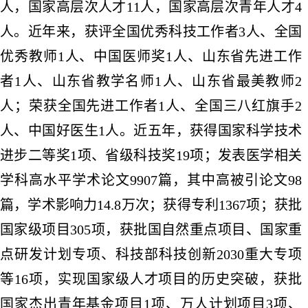
人，国家高层次人才11人，国家高层次青年人才4
人
。近年来，获评全国优秀科技工作者
3人、全国
优秀教师1人、中国医师奖1人、山东省先进工作
者1人、山东省教学名师1人、山东省最美教师2
人；荣获全国先进工作者1人、全国三八红旗手2
人、中国好医生1人。
近五年
，
获得国家科学技术
进步二等奖
1项
、
省级科技奖
19
项
；
发表
医学相关
学科高水平学术论文
9907
篇
，
其中高被引论文
98
篇，学术影响力14.8万次
；
获得
专利
1367
项
；
获批
国家级项目
305
项，获批国
自然
重点
项目
、
国家重
点研发计划专项、科技部科技创新
2030重大专项
等16
项，
实现国家级人才项目的历史突破，获批
国家杰出青年基金项目
1项、万人计划项目3项、