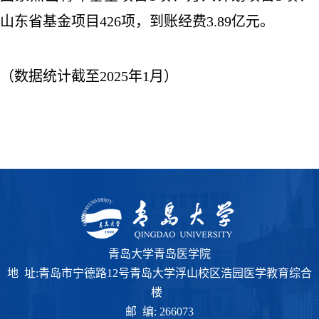
山东省基金项目426项，
到账经费
3.89
亿元。
（数据统计截至
202
5
年
1
月）
青岛大学青岛医学院
地 址:青岛市宁德路12号青岛大学浮山校区浩园医学教育综合
楼
邮 编: 266073