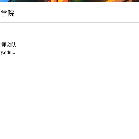
生学院
院师资队
y.qdu...