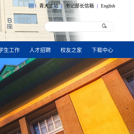
|
青大主站
|
书记部长信箱
|
English
学生工作
人才招聘
校友之家
下载中心