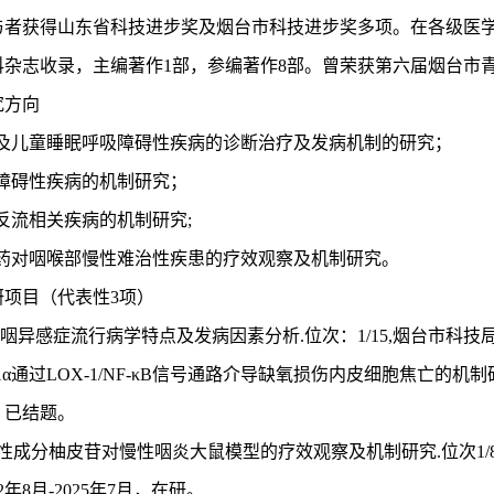
与者获得山东省科技进步奖及烟台市科技进步奖多项。在各级医学
科杂志收录，主编著作1部，参编著作8部。曾荣获第六届烟台市
究方向
人及儿童睡眠呼吸障碍性疾病的诊断治疗及发病机制的研究；
声障碍性疾病的机制研究；
喉反流相关疾病的机制研究;
药对咽喉部慢性难治性疾患的疗效观察及机制研究。
研项目（代表性
3项）
、咽异感症流行病学特点及发病因素分析.位次：1/15,烟台市科技局
F-1α通过LOX-1/NF-κB信号通路介导缺氧损伤内皮细胞焦亡的机
2，已结题。
活性成分柚皮苷对慢性咽炎大鼠模型的疗效观察及机制研究.位次1/8，
2年8月-2025年7月，在研。