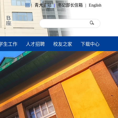
|
青大主站
|
书记部长信箱
|
English
学生工作
人才招聘
校友之家
下载中心