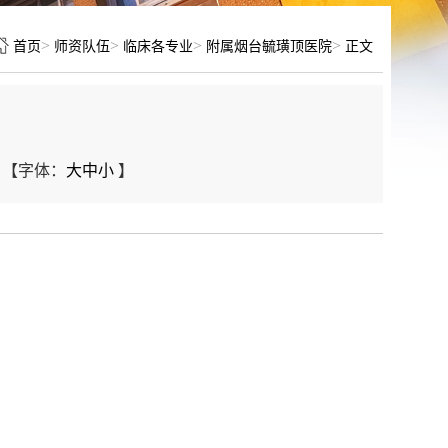
>
>
>
>
首页
师资队伍
临床各专业
附属烟台毓璜顶医院
正文
【字体：
大
中
小
】