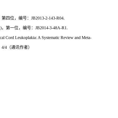
，编号：JB2013-2-143-R04.
位，编号：JB2014-3-48A-R1.
cal Cord Leukoplakia: A Systematic Review and Meta-
9）.位次：4/4（通讯作者）