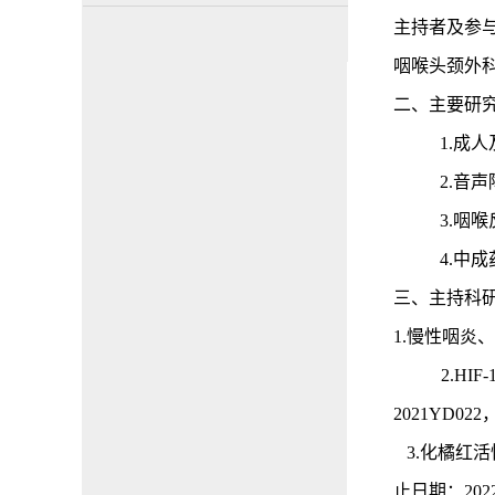
主持者及参
咽喉头颈外
二、主要研
1.成
2.音
3.咽
4.
中成
三、主持科
1.慢性咽炎
2.
HI
2021YD02
3.化橘红
止日期：202