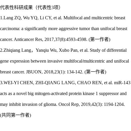
代表性科研成果（代表性
3项）
1.
Lang ZQ, Wu YQ, Li CY, et al. Multifocal and multicentric breast
carcinoma: a significantly more aggressive tumor than unifocal breast
cancer. Anticancer Res, 2017,37(8):4593-4598. (第一作者)
2.
Zhiqiang Lang，Yanqiu Wu, Xubo Pan, et al. Study of differential
gene expression between invasive multifocal/multicentric and unifocal
breast cancer. JBUON, 2018,23(1): 134-142. (第一作者)
3.
WEI-YI CHEN, ZHI-QIANG LANG, CHAO REN, et al. miR‑143
acts as a novel big mitogen‑activated protein kinase 1 suppressor and
may inhibit invasion of glioma. Oncol Rep, 2019,42(3): 1194-1204.
(共同第一作者)