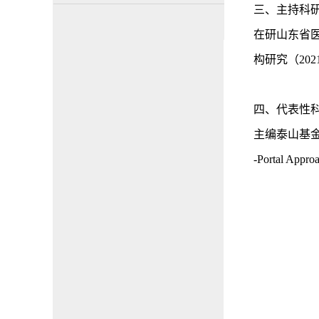
三、主持科
在研山东省
构研究（20
四、
代表性
主编泰山基
‐Portal Appro