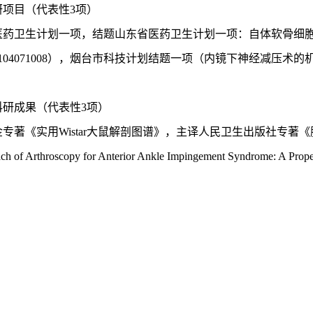
研项目（代表性
3项）
医药卫生计划一项，结题山东省医药卫生计划一项：自体软骨细
2104071008），烟台市科技计划结题一项（内镜下神经减压术的机
科研成果（代表性
3项）
金专著《实用
Wistar大鼠解剖图谱》，主译人民卫生出版社专著
ach of Arthroscopy for Anterior Ankle Impingement Syndrome: A P