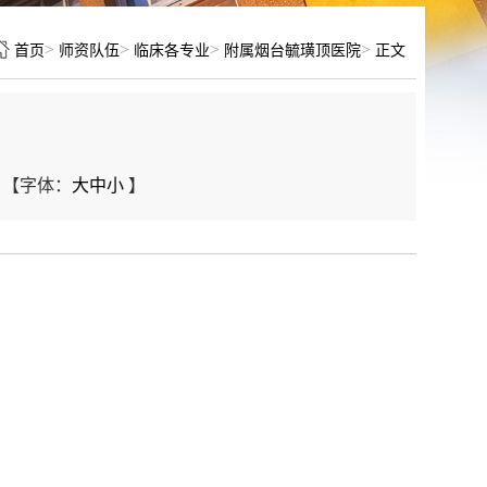
>
>
>
>
首页
师资队伍
临床各专业
附属烟台毓璜顶医院
正文
【字体：
大
中
小
】