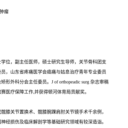
肿瘤
博士学位，副主任医师，硕士研究生导师，关节骨科团支
委员，山东省疼痛医学会癌痛与姑息治疗青年专业委员
任委员。J of orthopeadic surg 杂志审稿
友谊赛医疗保障工作,并获得顿河体育局贡献奖。
成髋膝关节置换术、髋膝腕踝肩肘关节镜手术千余例，
围神经损伤及临床解剖学等基础研究领域有较深造诣。