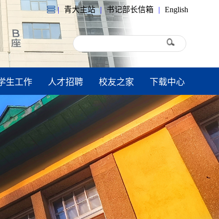
|
青大主站
|
书记部长信箱
|
English
学生工作
人才招聘
校友之家
下载中心