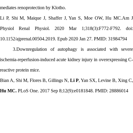
mediates renoprotection by Klotho.
Li P, Shi M, Maique J, Shaffer J, Yan S, Moe OW, Hu MC.Am J
Physiol Renal Physiol. 2020 Mar 1;318(3):F772-F792. doi:
10.1152/ajprenal.00504.2019. Epub 2020 Jan 27. PMID: 31984794
3.
Downregulation of autophagy is associated with severe
ischemia-reperfusion-induced acute kidney injury in overexpressing C-
reactive protein mice.
Bian A, Shi M, Flores B, Gillings N,
Li P
, Yan SX, Levine B, Xing C,
Hu MC.
PLoS One. 2017 Sep 8;12(9):e0181848. PMID: 28886014