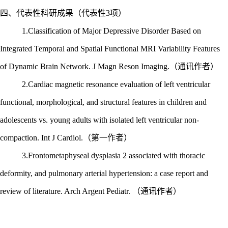
四、
代表性科研成果（代表性
3项）
1.Classification of Major Depressive Disorder Based on
Integrated Temporal and Spatial Functional MRI Variability Features
of Dynamic Brain Network. J Magn Reson Imaging.（通讯作者）
2.Cardiac magnetic resonance evaluation of left ventricular
functional, morphological, and structural features in children and
adolescents vs. young adults with isolated left ventricular non-
compaction. Int J Cardiol.（第一作者）
3.Frontometaphyseal dysplasia 2 associated with thoracic
deformity, and pulmonary arterial hypertension: a case report and
review of literature. Arch Argent Pediatr. （通讯作者）