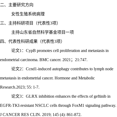
二、主要研究方向
女性生殖系统病理
三、主持科研项目（代表性
3项）
主持山东省自然科学基金项目一项
四、
代表性科研成果（代表性
3项）
论文
1：CypB promotes cell proliferation and metastasis in
endometrial carcinoma. BMC cancer. 2021；21:747.
论文
2：Ccnd1-induced autophagy contributes to lymph node
metastasis in endometrial cancer. Hormone and Metabolic
Research.2023; 55: 1-7.
论文
3：GLRX inhibition enhances the effects of geftinib in
EGFR-TKI-resistant NSCLC cells through FoxM1 signaling pathway.
J CANCER RES CLIN. 2019; 145 (4): 861-872.