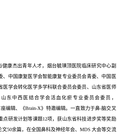
与健康杰出青年人才，烟台毓璜顶医院临床研究中心副
委、中国康复医学会智能康复专业委员会青委、中国医
省医学会转化医学多学科联合委员会委员、山东省医师
、山东中西医结合学会活血化瘀专业委员会委员，
编委，《JoVE》客座编辑、《Brain-X》特邀编辑。一直致力于鼻-脑交叉
重点研发计划等课题12项，获山东省科技进步奖等奖励
论文50余篇，在全国鼻科及神经年会、MDS 大会等交流