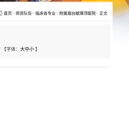
>
>
>
>
首页
师资队伍
临床各专业
附属烟台毓璜顶医院
正文
7
【字体：
大
中
小
】