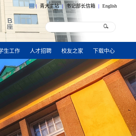
|
青大主站
|
书记部长信箱
|
English
学生工作
人才招聘
校友之家
下载中心