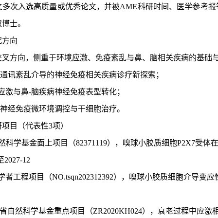
论文多次入选高质量或优秀论文，并被AME科研时间、医学参考报
取博士。
究方向
交叉
方向
，侧重于环境应激、免疫紊乱与鼻、脑相关疾病的基础
脑通讯紊乱介导的神经免疫相关疾病诊疗新探索
；
应激与鼻
-脑疾病神经免疫表型转化
；
脑神经免疫微环境调控与干细胞治疗
。
研项目（代表性
3项）
自然科学基金面上项目（82371119），嗅球小胶质细胞P2X7
2027-12
山学者工程项目（NO.tsqn202312392），嗅球小胶质细胞介导
山东省自然科学基金重点项目（ZR2020KH024），衰老过程