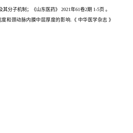
响及其分子机制；
《山东医药》
2021年61卷2期
1-5页 。
布宽度和颈动脉内膜中层厚度的影响.《 中华医学杂志 》