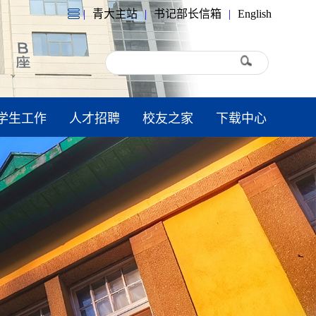
|
青大主站
|
书记部长信箱
|
English
学生工作
人才招聘
校友之家
下载中心