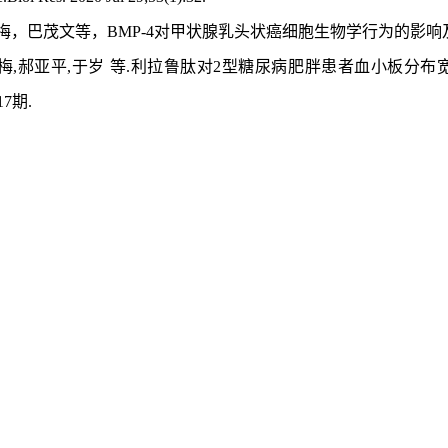
晓梅，巴茂文等，BMP-4对甲状腺乳头状癌细胞生物学行为的影
晓梅,郝亚平,于岁 等.利拉鲁肽对2型糖尿病肥胖患者血小板分
17期.