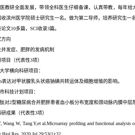
医教研全面发展，带领全科医生仔细备课，认真带教，每年给
招收滨州医学院硕士研究生一名。做为第二导师，培养研究生一
论文10多篇，SCI收录3篇。
究方向
性并发症、肥胖的发病机制
研项目（代表性
3项）
青岛大学横向科研项目：
erlin表达对甲状腺乳头状癌钠碘共转运体及细胞增殖的影响。
市科技计划项目：
肽对
2型糖尿病合并肥胖患者血小板分布宽度和颈动脉内膜中层
科研成果（代表性
3项）
, Wang W, Tang Y,et al.Microarray profiling and functional analysis o
.Biol Res. 2020 Jul 29;53(1):32.