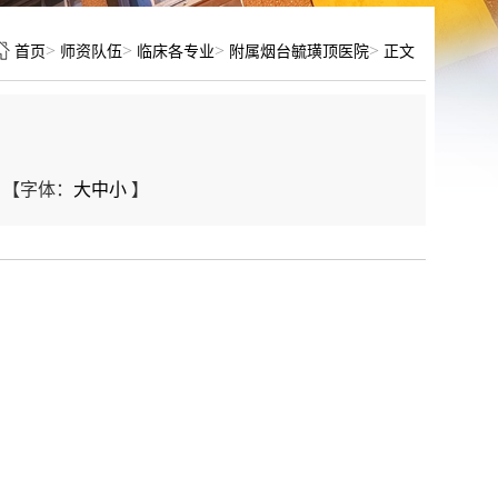
>
>
>
>
首页
师资队伍
临床各专业
附属烟台毓璜顶医院
正文
【字体：
大
中
小
】