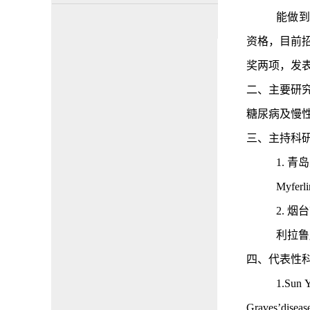
能做到
资格，目前
奖两项，发表
二、主要研
糖尿病及慢
三、主持科
1. 
Myf
2.
烟台
利拉鲁
四、
代表性
1.Sun Y
Graves’disease