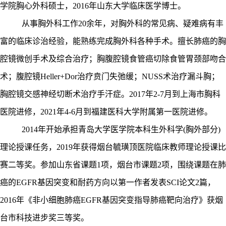
学院胸心外科硕士，2016年山东大学临床医学博士。
从事胸外科工作
20余年，
对胸外科的常见病、疑难病有丰
富的临床诊治经验，能熟练完成胸外科各种手术。
擅长肺癌的胸
腔镜微创手术及综合治疗；胸腹腔镜食管癌切除食管胃颈部吻合
术；腹腔镜
Heller+Dor治疗贲门失弛缓；NUSS术治疗漏斗胸；
胸腔镜交感神经切断术治疗手汗症。2017年2-7月到上海市胸科
医院进修，2021年4-6月到福建医科大学附属第一医院进修。
2014年开始承担青岛大学医学院本科生外科学(胸外部分)
理论授课任务，2019年获得烟台毓璜顶医院临床教师理论授课比
赛二等奖。参加山东省课题1项，烟台市课题2项，围绕课题在肺
癌的EGFR基因突变和耐药方向以第一作者发表SCI论文2篇，
2016年《非小细胞肺癌EGFR基因突变指导肺癌靶向治疗》获烟
台市科技进步奖三等奖。