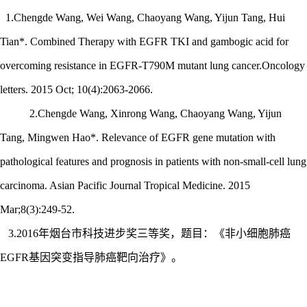
1.Chengde Wang, Wei Wang, Chaoyang Wang, Yijun Tang, Hui
Tian*.
Combined Therapy with EGFR TKI and gambogic acid for
overcoming resistance in EGFR-T790M mutant lung cancer.Oncology
letters. 2015 Oct; 10(4):2063-2066.
2.Chengde Wang, Xinrong Wang, Chaoyang Wang, Yijun
Tang, Mingwen Hao*. Relevance of EGFR gene mutation with
pathological features and prognosis in patients with non-small-cell lung
carcinoma. Asian Pacific Journal Tropical Medicine. 2015
Mar;8(3):249-52.
3.2016年烟台市科技进步奖三等奖，题目：《非小细胞肺癌
EGFR基因突变指导肺癌靶向治疗》。