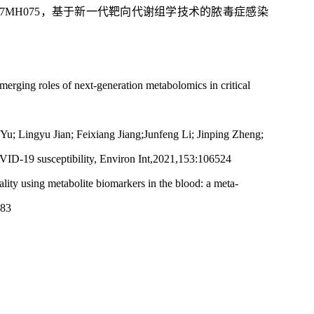
17MH075，基于新一代靶向代谢组学技术的脓毒症感染
merging roles of next-generation metabolomics in critical
 Yu; Lingyu Jian; Feixiang Jiang;Junfeng Li; Jinping Zheng;
COVID-19
susceptibility, Environ Int,2021
,
153:106524
ality using metabolite biomarkers in the blood: a meta-
:83