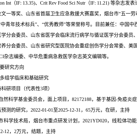
viron Int（IF: 13.35)、Crit Rev Food Sci Nutr（IF:
文一等奖、山东省首届卫生应急救援大赛嘉奖，烟台市“五一劳动
“中青年技术标兵”、“优秀教师”等荣誉称号。目前兼任：中国
医学分会委员、山东省医学会临床流行病学与循证医学分会委员
营养分会委员、山东省研究型医院协会重症创伤学分会常委、美国
CI杂志编委、中华危重病急救医学杂志英文编辑等
。
要研究方向
多组学临床和基础研究
持科研项目（代表性
3项）
家自然科学基金委员会，面上项目，82172188，基于基因-免疫
测的研究，2022-01-01至2025-12-31，65万元，在研，主持
台市科学技术局，烟台市重点研发计划，2021YD020，线粒体功
2022-12，2万元，结题，主持