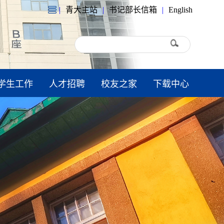
|
青大主站
|
书记部长信箱
|
English
学生工作
人才招聘
校友之家
下载中心