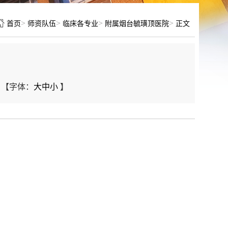
>
>
>
>
首页
师资队伍
临床各专业
附属烟台毓璜顶医院
正文
【字体：
大
中
小
】