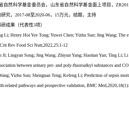
东省自然科学基金委员会，山东省自然科学基金面上项目，ZR20
究，2017-08至2020-06，15万元，结题，主持
科研成果（代表性
3项）
g Li;
Henry Hoi Yee Tong; Yuwei Chen; Yizhu Sun; Jing Wang;
The e
, Crit Rev Food Sci Nutr,2022
,
25:1-12
n Ji; Lingyan Song; Jing Wang; Zhiyun Yang; Haotian
Yan; Ting Li; Li
sociation between urinary per- and poly-fluoroalkyl substances and 
Wang; Yizhu Sun; Shengnan Teng; Kefeng Li;
Prediction
of sepsis mort
eath-related pathways and prospective validation, BMC Med,2020
,
18(1)