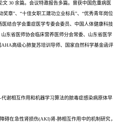
 11.21) 等杂志发表论文 30 余篇。会议特邀报告多篇。曾获中国危重病医
奖章”、“十佳女职工建功立业标兵”、“优秀青年岗位
中西医结合学会重症医学专委会委员、中国人体健康科技
、山东省医师协会临床营养医师分会常委、山东省医学
AHA高级心肺复苏培训导师、国家自然科学基金函评
炎症-代谢相互作用和机器学习算法的脓毒症感染病原体早
能障碍在急性肾损伤(AKI)肾-肺相互作用中的机制研究，