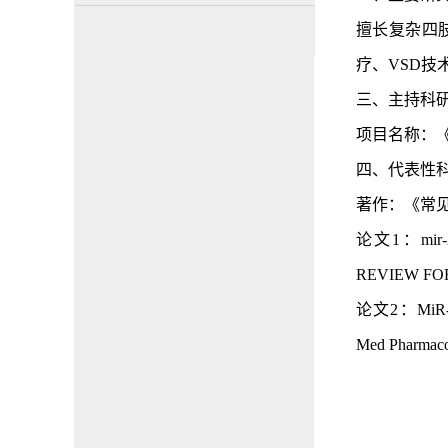
擅长复杂四
疗、
VSD
三、主持科
项目名称：
四、
代表性
著
作：《常
论文
1：
mir-
REVIEW FO
论文
2：
MiR-
Med Pharmaco