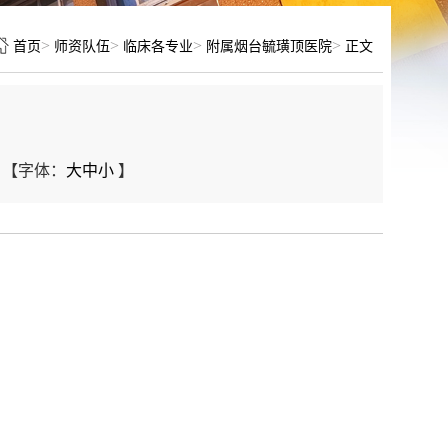
>
>
>
>
首页
师资队伍
临床各专业
附属烟台毓璜顶医院
正文
【字体：
大
中
小
】