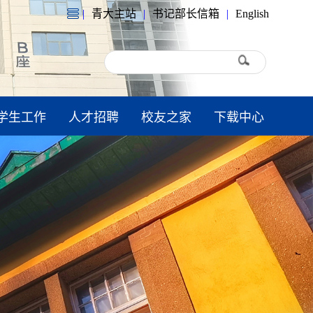
|
青大主站
|
书记部长信箱
|
English
学生工作
人才招聘
校友之家
下载中心