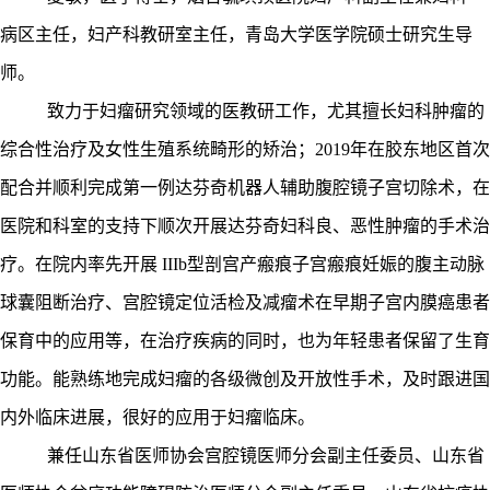
病区主任，妇产科教研室主任，青岛大学医学院硕士研究生导
师。
致力于妇瘤研究领域的医教研工作，尤其擅长妇科肿瘤的
综合性治疗及女性生殖系统畸形的矫治；
2019年在胶东地区首次
配合并顺利完成第一例达芬奇机器人辅助腹腔镜子宫切除术，在
医院和科室的支持下顺次开展达芬奇妇科良、恶性肿瘤的手术治
疗。在院内率先开展
IIIb型剖宫产瘢痕子宫瘢痕妊娠的腹主动脉
球囊阻断治疗、宫腔镜定位活检及减瘤术在早期子宫内膜癌患者
保育中的应用等，在治疗疾病的同时，也为年轻患者保留了生育
功能。能熟练地完成妇瘤的各级微创及开放性手术，及时跟进国
内外临床进展，很好的应用于妇瘤临床。
兼任山东省医师协会宫腔镜医师分会副主任委员、山东省