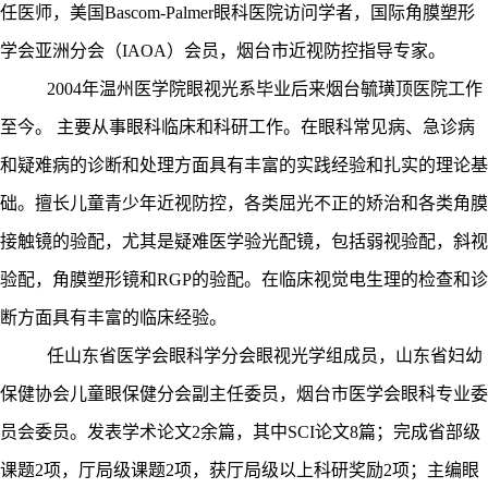
任医师，美国
Bascom-Palmer眼科医院访问学者，国际角膜塑形
学会亚洲分会（IAOA）会员，烟台市近视防控指导专家。
2004年温州医学院眼视光系毕业后来烟台毓璜顶医院工作
至今。 主要从事眼科临床和科研工作。在眼科常见病、急诊病
和疑难病的诊断和处理方面具有丰富的实践经验和扎实的理论基
础。擅长儿童青少年近视防控，各类屈光不正的矫治和各类角膜
接触镜的验配，尤其是疑难医学验光配镜，包括弱视验配，斜视
验配，角膜塑形镜和RGP的验配。在临床视觉电生理的检查和诊
断方面具有丰富的临床经验。
任山东省医学会眼科学分会眼视光学组成员，山东省妇幼
保健协会儿童眼保健分会副主任委员，烟台市医学会眼科专业委
员会委员。发表学术论文
2余篇，其中SCI论文
8
篇；完成省部级
课题
2项，厅局级课题2项，获厅局级以上科研奖励2项；主编眼