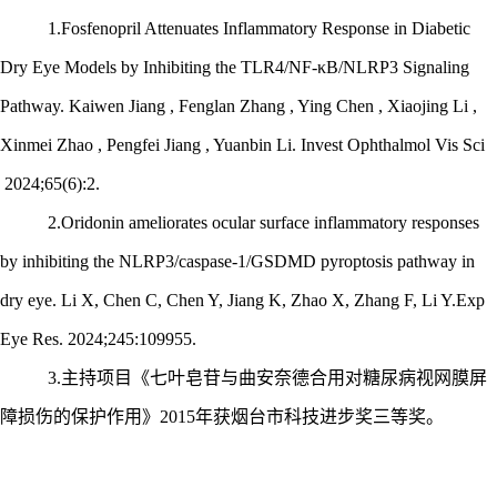
1
.
Fosfenopril Attenuates Inflammatory Response in Diabetic
Dry Eye Models by Inhibiting the TLR4/NF-κB/NLRP3 Signaling
Pathway.
Kaiwen Jiang
,
Fenglan Zhang
,
Ying Chen
,
Xiaojing Li
,
Xinmei Zhao
,
Pengfei Jiang
,
Yuanbin Li
. Invest Ophthalmol Vis Sci
2024;65(6):2.
2.
Oridonin ameliorates ocular surface inflammatory responses
by inhibiting the NLRP3/caspase-1/GSDMD pyroptosis pathway in
dry eye.
Li X, Chen C, Chen Y, Jiang K, Zhao X, Zhang F, Li Y.Exp
Eye Res. 2024;245:109955.
3
.
主持项目《七叶皂苷与曲安奈德合用对糖尿病视网膜屏
障损伤的保护作用》
2015年获烟台市科技进步奖三等奖。