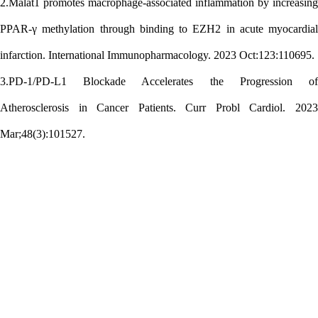
2.Malat1 promotes macrophage-associated inflammation by increasing
PPAR-γ methylation through binding to EZH2 in acute myocardial
infarction. International Immunopharmacology. 2023 Oct:123:110695.
3.PD-1/PD-L1 Blockade Accelerates the Progression of
Atherosclerosis in Cancer Patients. Curr Probl Cardiol. 2023
Mar;48(3):101527.