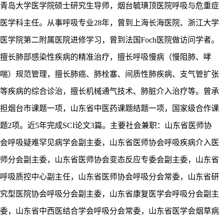
青岛大学医学院硕士研究生导师，烟台毓璜顶医院呼吸与危重症
医学科主任。
从事呼吸专业
28年，曾到上海长海医院、
浙江大学
医学院第二附属医院进修学习，曾到法国
Foch医院做访问学者。
擅长肺部感染性疾病的精准治疗，擅长呼吸慢病（
慢阻肺、哮
喘
）规范管理，擅长肺癌、肺栓塞、间质性肺疾病、支气管扩张
等疾病的综合诊治，
擅长机械通气技术、肺脏介入治疗等。曾
承
担烟台市课题一项，山东省中医药课题结题一项，国家级合作课
题
2项。近5年完成SCI论文3篇。
主要社会兼职：山东省医师协
会呼吸疑难罕见病学会副主委，山东省医师协会呼吸疾病介入医
师分会副主委，山东省医师协会变态反应专委会副主委，山东省
呼吸质控中心副主任，山东省医师协会呼吸分会常委，山东省研
究型医院协会呼吸分会副主委，山东省康复医学会呼吸分会副主
委，山东省中西医结合学会呼吸分会常委，山东省医学会烟草病