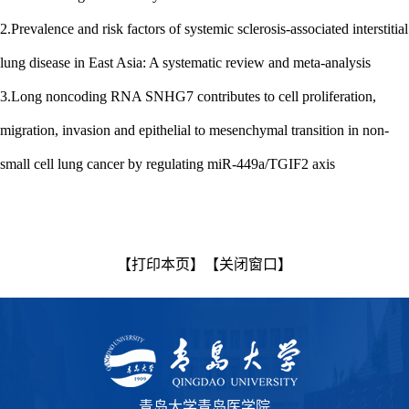
2.Prevalence and risk factors of systemic sclerosis-associated interstitial
lung disease in East Asia: A systematic review and meta-analysis
3.Long noncoding RNA SNHG7 contributes to cell proliferation,
migration, invasion and epithelial to mesenchymal transition in non-
small cell lung cancer by regulating miR-449a/TGIF2 axis
【打印本页】
【关闭窗口】
青岛大学青岛医学院