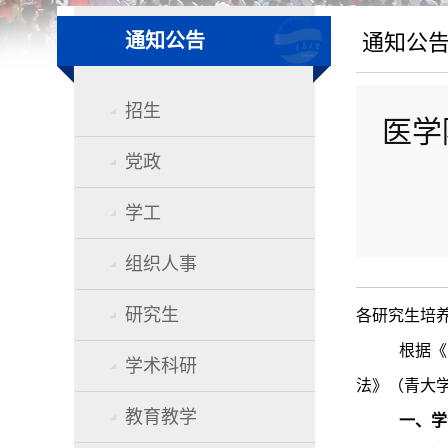
通知公告
通知公
招生
医学
党政
学工
组织人事
研究生
各研究生培
根据《
学术科研
法》（青大
教育教学
一、学