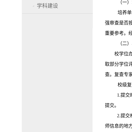
（一）
学科建设
培养单
强审查是否
重要参考。
（二）
校学位
取部分学位
查。复查专
校级复
1.
提交
提交。
2.
提交
师信息的地