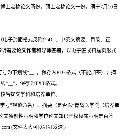
，博士定稿论文两份，硕士定稿论文一份，须于
7
月
10
日
（电子封面格式见附件
4
）、中英文摘要、目录、正
声明需要
论文作者和导师签署
，以电子签或扫描页形式
号为下划线“＿”，保存为
PDF
格式（不能加密）；摘
线“＿”，保存为
TXT
格式。
审核后提交学科和培养单位。
学号”规范命名）、摘要（是否以“青岛医学院（培养单
论文独创性声明和学位论文知识产权权属声明是否签
com
(
文件太大可以钉钉发送
)
。