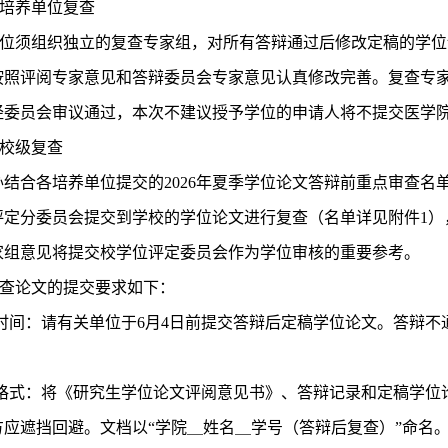
培养单位复查
位须组织独立的复查专家组，对所有答辩通过后修改定稿的学位
按照评阅专家意见和答辩委员会专家意见认真修改完善。复查专
经委员会审议通过，本次不建议授予学位的申请人将不提交医学
校级复查
办结合各培养单位提交的
2026
年夏季学位论文答辩前重点审查名单
评定分委员会提交到学校的学位论文进行复查（名单详见附件
1
）
家组意见将提交校学位评定委员会作为学位审核的重要参考。
查论文的提交要求如下：
时间
：请有关单位于
6
月
4
日前提交答辩后定稿学位论文。答辩不
格式
：将《研究生学位论文评阅意见书》、答辩记录和定稿学位
方应遮挡回避。文档以
“
学院＿姓名＿学号（答辩后复查）
”
命名