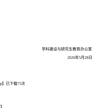
学科建设与研究生教育办公室
2026
年
5
月
28
日
p
】已下载
75
次
口】