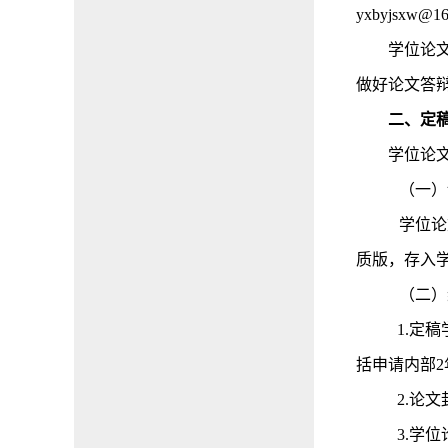
yxbyjsxw@16
学位论
做好论文答
二、定
学位论
（一）
学位论
质版，存入
（二）
1.
定稿
括申请内部
2
2.
论文
3.
学位