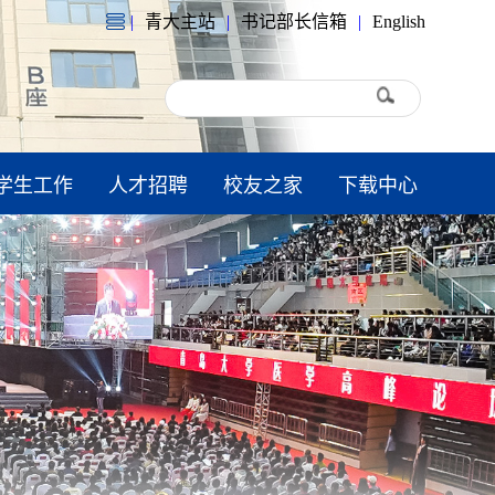
|
青大主站
|
书记部长信箱
|
English
学生工作
人才招聘
校友之家
下载中心