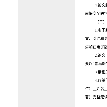
4.
论文
前提交至医
（三）
1.
电子
文、引注和
添加在电子
2.
论文
要以“青岛医
3.
请相
4.
各单
位）＿姓名
署）完整无