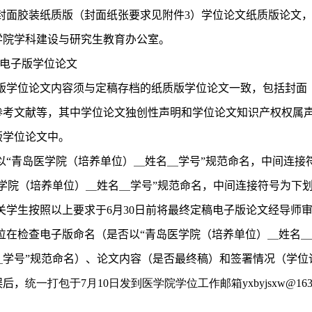
封面胶装纸质版（封面纸张要求见附件
3
）学位论文纸质版论文
学院学科建设与研究生教育办公室。
电子版学位论文
版学位论文内容须与定稿存档的纸质版学位论文一致，包括封面
参考文献等，其中学位论文独创性声明和学位论文知识产权权属
版学位论文中。
以“青岛医学院（培养单位）＿姓名＿学号”规范命名，中间连接符
学院（培养单位）＿姓名＿学号”规范命名，中间连接符号为下划
关学生按照以上要求于
6
月
30
日前将最终定稿电子版论文经导师
位在检查电子版命名（是否以“青岛医学院（培养单位）＿姓名＿
＿学号”规范命名）、论文内容（是否最终稿）和签署情况（学位
误后，
统一打包于7
月10
日发到医学院学位工作邮箱yxbyjsxw@163.