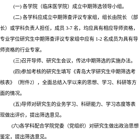
(
一
)
各学院（临床医学院）成立中期筛选领导小组。
(
二
)
各学科应成立中期筛查评议专家组，组长由院长 （部
长）或学科负责人担任，成员
3-7
名，均应具有相应导师资格，
专业学位研究生中期筛查评议专家组中应有
1-2
名成员为具有导
师资格的行业专家。
(
三
)
召开导师、研究生会议，传达中期筛选的实施办法。
(
四
)
参加考核的研究生填写《青岛大学研究生中期筛选考
核表》（附件
2
），全面总结入学以来的思想、学习、科研等方
面的情况。
(
五
)
导师对研究生的业务学习、科研能力、学习态度等
表
现做出评价，提出筛选意见。
(
六
)
各学科配合学院党委（党组织）对研究生做出政治思想
鉴定，提出筛选意见。