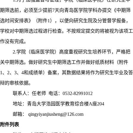
期筛选前，必须至少提前
7
天向青岛医学院学科办提交《中期筛
选时间安排表》（附件
1
），以便向研究生院及分管督学报备，
学校对中期筛选过程进行检查。不按规定提交的将被视为该项工
作没有完成。
2.
学院（临床医学院）高度重视研究生培养环节，严格把
关中期筛选。做好研究生中期筛选工作并做好纸质材料（附件
1
、
2
、
3
、
4
和成绩单）备案，其数据结果将作为研究生毕业及答
辩的审核依据。
联系人：任老师
电话：
0532-82991012
地址：青岛大学浩园医学教育综合楼
A
座
204
邮箱：
qingyiyanjiusheng@126.com
附件列表