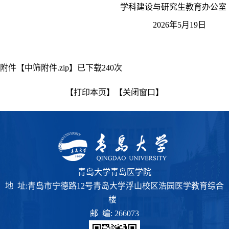
学科建设与研究生教育办公室
2026
年
5
月
19
日
附件【
中筛附件.zip
】已下载
240
次
【打印本页】
【关闭窗口】
青岛大学青岛医学院
地 址:青岛市宁德路12号青岛大学浮山校区浩园医学教育综合
楼
邮 编: 266073