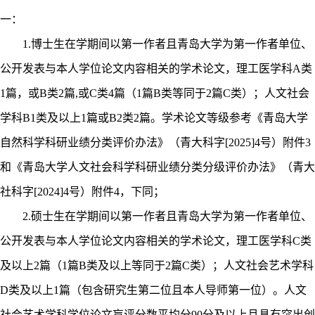
一：
1.
博士生在学期间以第一作者且青岛大学为第一作者单位、
公开发表与本人学位论文内容相关的学术论文，理工医学科
A
类
1
篇，或
B
类
2
篇
,
或
C
类
4
篇（
1
篇
B
类等同于
2
篇
C
类）；人文社会
学科
B1
类及以上
1
篇或
B2
类
2
篇。学术论文等级参考《青岛大学
自然科学科研业绩分类评价办法》（青大科字
[2025]4
号）附件
3
和《青岛大学人文社会科学科研业绩分类分级评价办法》（青大
社科字
[2024]4
号）附件
4
，下同；
2.
硕士生在学期间以第一作者且青岛大学为第一作者单位、
公开发表与本人学位论文内容相关的学术论文，理工医学科
C
类
及以上
2
篇（
1
篇
B
类及以上等同于
2
篇
C
类）；人文社会艺术学科
D
类及以上
1
篇（包含研究生第二位且本人导师第一位）。人文
社会艺术学科学位论文盲评分数平均分
90
分及以上且具有突出创