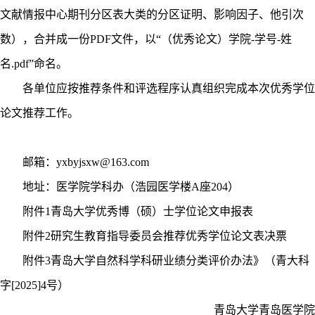
文献情报中心期刊分区表大类的分区证明、影响因子、他引次
数），合并成一份
PDF
文件，以“（优秀论文）学院
-
学号
-
姓
名
.pdf
”命名。
各单位应按推荐条件和评选程序认真组织完成本次优秀学位
论文推荐工作。
邮箱：
yxbyjsxw@163.com
地址：医学院学科办（浩园医学楼
A
座
204
）
附件
1
青岛大学优秀博（硕）士学位论文申报表
附件
2
研究生教育指导委员会推荐优秀学位论文表决票
附件
3
青岛大学自然科学科研业绩分类评价办法》（青大科
字
[2025]4
号）
青岛大学青岛医学院